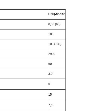
НПЦ-60/100
0,06 (60)
100
100 (136)
2900
60
3,0
6
15
7,5